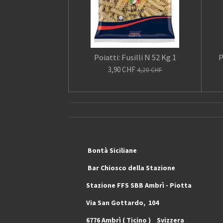
Poiatti: Fusilli N 52 Kg 1
P
3,90 CHF
4,20 CHF
Bontà Siciliane Ma
Bar Chiosco dell
Stazione FFS SBB Ambrì 
Via San Gottardo, 10
6776 Ambrì ( 