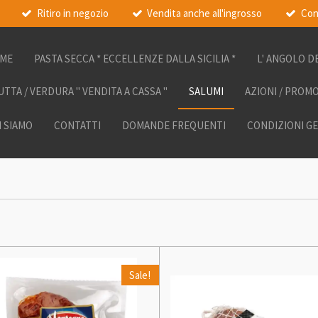
Ritiro in negozio
Vendita anche all'ingrosso
Con
ME
PASTA SECCA * ECCELLENZE DALLA SICILIA *
L' ANGOLO D
UTTA / VERDURA " VENDITA A CASSA "
SALUMI
AZIONI / PROM
I SIAMO
CONTATTI
DOMANDE FREQUENTI
CONDIZIONI G
Sale!