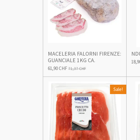
MACELERIA FALORNI FIRENZE:
ND
GUANCIALE 1KG CA.
18,9
61,90 CHF
71,37 CHF
Sale!