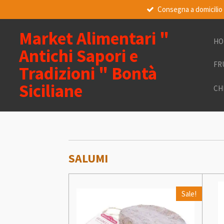
Consegna a domicilio
Vai
al
contenuto
Market Alimentari "
HO
principale
Antichi Sapori e
FR
Tradizioni " Bontà
Siciliane
CH
SALUMI
Sale!