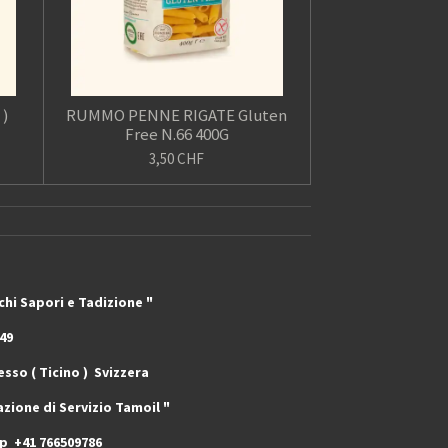
 )
RUMMO PENNE RIGATE Gluten
Free N.66 400G
3,50 CHF
adizione "
9
o ) Svizzera
zio Tamoil "
pp +41 766509786