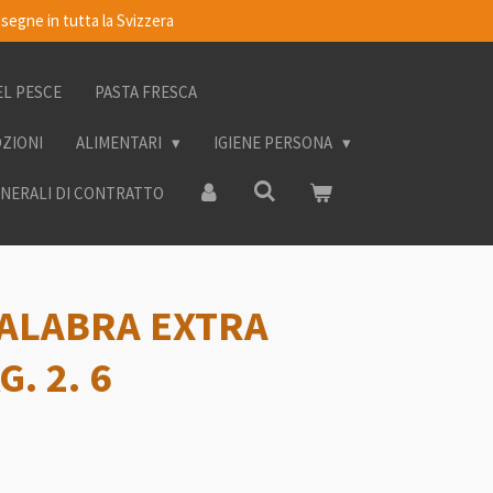
segne in tutta la Svizzera
EL PESCE
PASTA FRESCA
OZIONI
ALIMENTARI
IGIENE PERSONA
ENERALI DI CONTRATTO
CALABRA EXTRA
. 2. 6