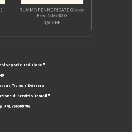
 )
RUMMO PENNE RIGATE Gluten
Free N.66 400G
3,50 CHF
adizione "
9
o ) Svizzera
zio Tamoil "
pp +41 766509786