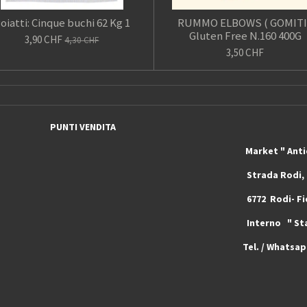
oiatti: Cinque buchi 62 Kg 1
RUMMO ELBOWS ( GOMITI
Gluten Free N.160 400G
3,90 CHF
4,30 CHF
3,50 CHF
PUNTI VENDITA
rket " Antichi Sapori e T
a Stazione Strada Rodi, 4
- Piotta 6772 Rodi- Fiesso ( Ticin
4 Interno " Stazione di Servi
Ticino ) Svizzera
Tel. / Whatsa