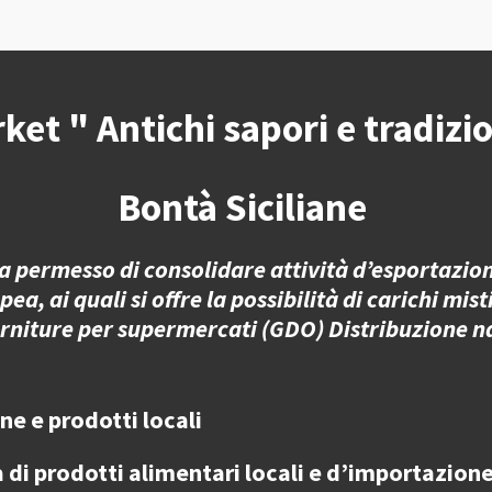
i
i
i
v
v
v
i
i
i
d
d
d
i
i
i
ket " Antichi sapori e tradizio
Bontà Siciliane
 permesso di consolidare attività d’esportazione
 ai quali si offre la possibilità di carichi misti
orniture per supermercati (GDO) Distribuzione n
ane e prodotti locali
a di
prodotti alimentari locali e d’importazione 