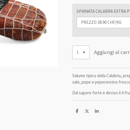
SPIANATA CALABRA EXTRA 
Aggiungi al carr
Salume tipico della Calabria, pr
sale, pepe e peperoncino fresco
Dal sapore forte e deciso è il fr
C
C
C
o
o
o
n
n
n
d
d
d