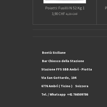
Poiatti: Fusilli N 52 Kg 1
P
3,90 CHF
4,20 CHF
Bontà Siciliane Ma
Bar Chiosco dell
Stazione FFS SBB Ambrì 
Via San Gottardo, 10
6776 Ambrì ( 
Tel. / Whatsapp +41 766509786