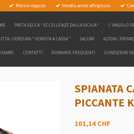
Ritiro in negozio
Vendita anche all'ingrosso
Con
ME
PASTA SECCA * ECCELLENZE DALLA SICILIA *
L' ANGOLO D
UTTA / VERDURA " VENDITA A CASSA "
SALUMI
AZIONI / PROM
I SIAMO
CONTATTI
DOMANDE FREQUENTI
CONDIZIONI G
SPIANATA 
PICCANTE KG
101,14 CHF