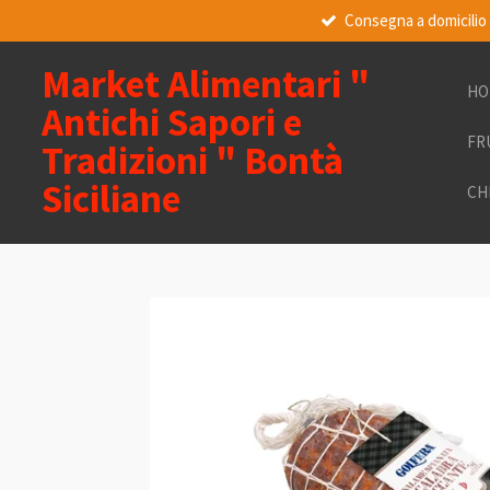
Consegna a domicilio
Vai
al
contenuto
Market Alimentari "
HO
principale
Antichi Sapori e
FR
Tradizioni " Bontà
Siciliane
CH