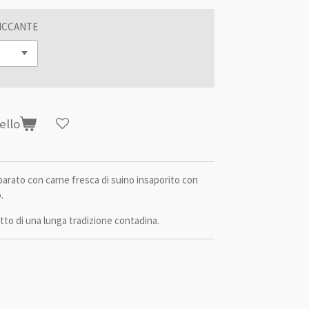
PICCANTE
ello
eparato con carne fresca di suino insaporito con
.
utto di una lunga tradizione contadina.