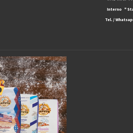
4 Interno " Stazione di Servi
Ticino ) Svizzera
Tel. / Whatsa