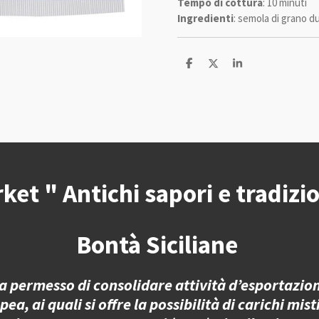
Tempo di cottura
: 10 minuti
Ingredienti
: semola di grano d
C
C
C
o
o
o
n
n
n
d
d
d
i
i
i
v
v
v
i
i
i
d
d
d
i
i
i
ket " Antichi sapori e tradizio
Bontà Siciliane
 permesso di consolidare attività d’esportazione
 ai quali si offre la possibilità di carichi misti