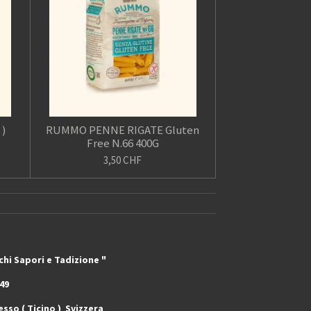
 )
RUMMO PENNE RIGATE Gluten
Free N.66 400G
3,50 CHF
adizione "
9
o ) Svizzera