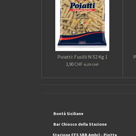
Poiatti: Fusilli N 52 Kg 1
P
3,90 CHF
4,20 CHF
Bontà Siciliane Ma
Bar Chiosco dell
Stazione FFS SBB Ambrì 