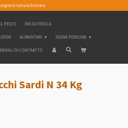
segne in tutta la Svizzera
EL PESCE
PASTA FRESCA
OZIONI
ALIMENTARI
IGIENE PERSONA
ENERALI DI CONTRATTO
cchi Sardi N 34 Kg