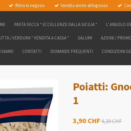
Ritiro in negozio
Vendita anche all'ingrosso
Con
ME
PASTA SECCA * ECCELLENZE DALLA SICILIA *
L' ANGOLO D
UTTA / VERDURA " VENDITA A CASSA "
SALUMI
AZIONI / PROM
I SIAMO
CONTATTI
DOMANDE FREQUENTI
CONDIZIONI G
Poiatti: Gno
1
3,90 CHF
4,20 CHF