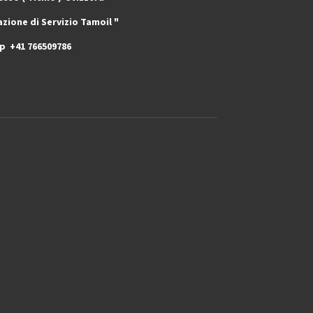
zio Tamoil "
pp +41 766509786