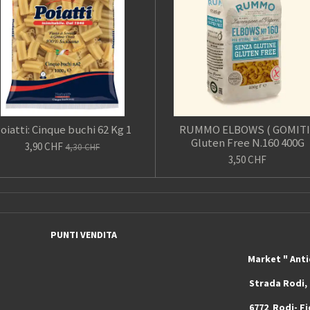
oiatti: Cinque buchi 62 Kg 1
RUMMO ELBOWS ( GOMITI
Gluten Free N.160 400G
3,90 CHF
4,30 CHF
3,50 CHF
PUNTI VENDITA
rket " Antichi Sapori e T
a Stazione Strada Rodi, 4
- Piotta 6772 Rodi- Fiesso ( Ticin