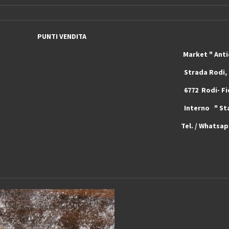
PUNTI VENDITA
rket " Antichi Sapori e T
a Stazione Strada Rodi, 4
- Piotta 6772 Rodi- Fiesso ( Ticin
4 Interno " Stazione di Servi
Ticino ) Svizzera
Tel. / Whatsa