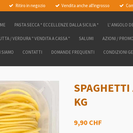
Ritiro in negozio
Vendita anche all'ingrosso
Con
ME
PASTA SECCA * ECCELLENZE DALLA SICILIA *
L' ANGOLO D
UTTA / VERDURA " VENDITA A CASSA "
SALUMI
AZIONI / PROM
I SIAMO
CONTATTI
DOMANDE FREQUENTI
CONDIZIONI G
SPAGHETTI 
KG
9,90 CHF