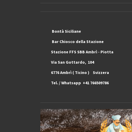
Bontà Siciliane Ma
Bar Chiosco dell
Stazione FFS SBB Ambrì 
Via San Gottardo, 10
6776 Ambrì ( 
Tel. / Whatsapp +41 766509786