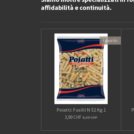
affidabilità e continuità.
Esaurito
Poiatti: Fusilli N 52 Kg 1
P
3,90 CHF
4,20 CHF