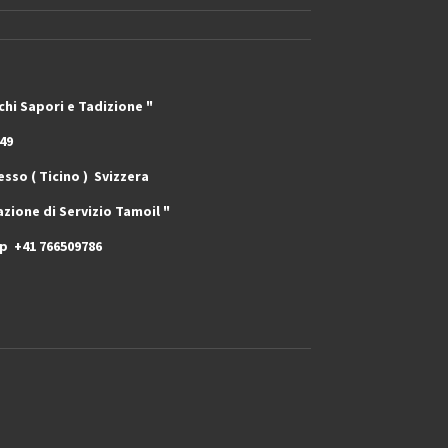
adizione "
9
o ) Svizzera
zio Tamoil "
pp +41 766509786