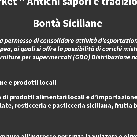
ket " Antichi sapori e tradizio
Bontà Siciliane
 permesso di consolidare attività d’esportazione
 ai quali si offre la possibilità di carichi misti
orniture per supermercati (GDO) Distribuzione n
ane e prodotti locali
a di
prodotti alimentari locali e d’importazione 
te, rosticceria e pasticceria siciliana, frutta
rniture all’ingrosso
per
tutta la Svizzera e oltr