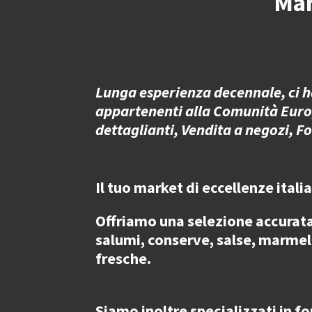
Mar
Lunga esperienza decennale, ci ha
appartenenti alla Comunità Europea,
dettaglianti, Vendita a negozi, F
Il tuo market di eccellenze itali
Offriamo una selezione accurat
salumi, conserve, salse, marmella
fresche.
Siamo inoltre specializzati in
fo