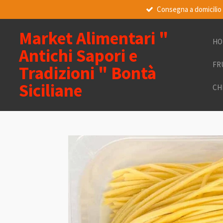
Consegna a domicilio
Vai
al
contenuto
Market Alimentari "
HO
principale
Antichi Sapori e
FR
Tradizioni " Bontà
Siciliane
CH