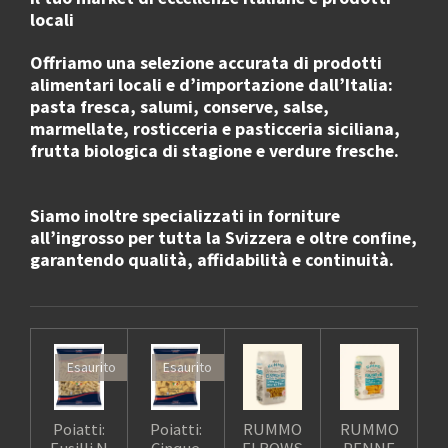
locali
Offriamo una selezione accurata di
prodotti
alimentari locali e d’importazione dall’Italia
:
pasta fresca, salumi, conserve, salse,
marmellate, rosticceria e pasticceria siciliana,
frutta biologica di stagione e verdure fresche.
Siamo inoltre specializzati in
forniture
all’ingrosso
per
tutta la Svizzera e oltre confine
,
garantendo qualità, affidabilità e continuità.
Esaurito
Esaurito
Poiatti:
Poiatti:
RUMMO
RUMMO
Fusilli N
Cinque
ELBOWS
PENNE