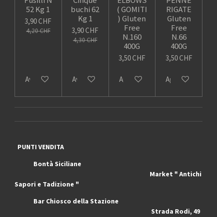
52 Kg 1
buchi 62
( GOMITI
RIGATE
Kg 1
) Gluten
Gluten
3,90 CHF
Free
Free
3,90 CHF
4,20 CHF
N.160
N.66
4,30 CHF
400G
400G
3,50 CHF
3,50 CHF
Avvisami quando disponibile
Avvisami quando disponibile
Aggiungi al carrello
Aggiungi al carrel
PUNTI VENDITA
Bontà Siciliane
Market " Antichi
Sapori e Tadizione "
Bar Chiosco della Stazione
Strada Rodi, 49