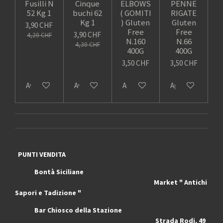
Fusilli N
Cinque
ELBOWS
PENNE
52 Kg 1
buchi 62
( GOMITI
RIGATE
Kg 1
) Gluten
Gluten
3,90 CHF
Free
Free
3,90 CHF
4,20 CHF
N.160
N.66
4,30 CHF
400G
400G
3,50 CHF
3,50 CHF
Avvisami quando disponibile
Avvisami quando disponibile
Aggiungi al carrello
Aggiungi al carrel
PUNTI VENDITA
Bontà Siciliane
Market " Antichi
Sapori e Tadizione "
Bar Chiosco della Stazione
Strada Rodi, 49