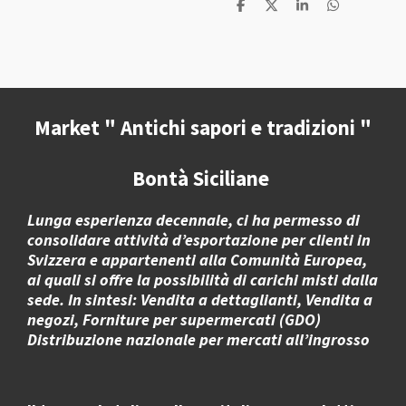
C
C
C
C
o
o
o
o
n
n
n
n
d
d
d
d
i
i
i
i
v
v
v
v
i
i
i
i
d
d
d
d
i
i
i
i
Market " Antichi sapori e tradizioni "
Bontà Siciliane
Lunga esperienza decennale, ci ha permesso di
consolidare attività d’esportazione per clienti in
Svizzera e appartenenti alla Comunità Europea,
ai quali si offre la possibilità di carichi misti dalla
sede. In sintesi: Vendita a dettaglianti, Vendita a
negozi, Forniture per supermercati (GDO)
Distribuzione nazionale per mercati all’ingrosso