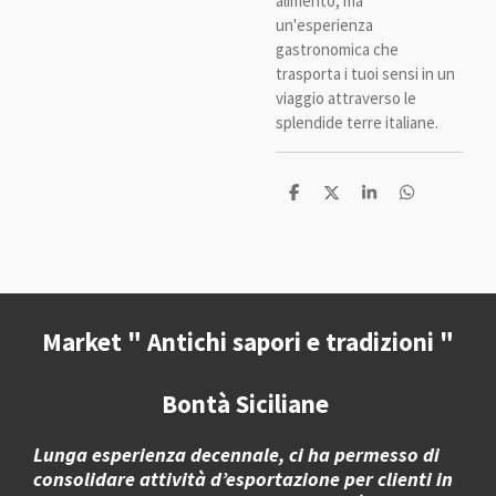
alimento, ma
un'esperienza
gastronomica che
trasporta i tuoi sensi in un
viaggio attraverso le
splendide terre italiane.
C
C
C
C
o
o
o
o
n
n
n
n
d
d
d
d
i
i
i
i
v
v
v
v
i
i
i
i
d
d
d
d
i
i
i
i
Market " Antichi sapori e tradizioni "
Bontà Siciliane
Lunga esperienza decennale, ci ha permesso di
consolidare attività d’esportazione per clienti in