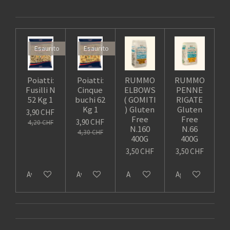
Esaurito
Esaurito
Poiatti:
Poiatti:
RUMMO
RUMMO
Fusilli N
Cinque
ELBOWS
PENNE
52 Kg 1
buchi 62
( GOMITI
RIGATE
Kg 1
) Gluten
Gluten
3,90 CHF
Free
Free
3,90 CHF
4,20 CHF
N.160
N.66
4,30 CHF
400G
400G
3,50 CHF
3,50 CHF
Avvisami quando disponibile
Avvisami quando disponibile
Aggiungi al carrello
Aggiungi al carrel