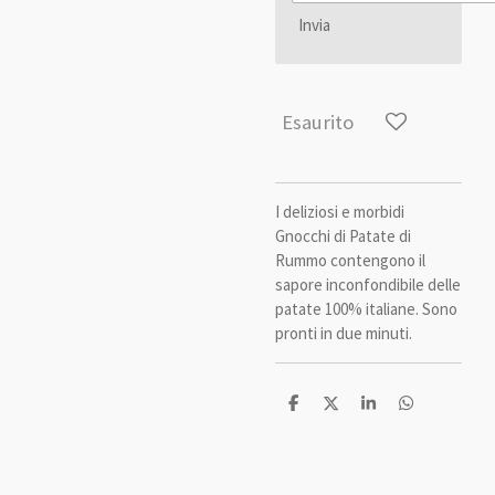
Invia
Esaurito
I deliziosi e morbidi
Gnocchi di Patate di
Rummo contengono il
sapore inconfondibile delle
patate 100% italiane. Sono
pronti in due minuti.
C
C
C
C
o
o
o
o
n
n
n
n
d
d
d
d
i
i
i
i
v
v
v
v