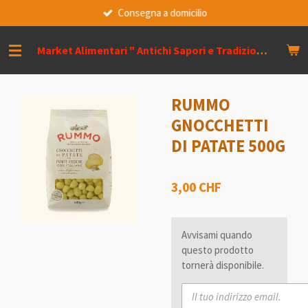
Consegna a domicilio
Vai
al
contenuto
Market Alimentari " Antichi Sapori e Tradizioni " Bontà Siciliane
principale
RUMMO
GNOCCHETTI
DI PATATE 500G
3,00 CHF
Avvisami quando
questo prodotto
tornerà disponibile.