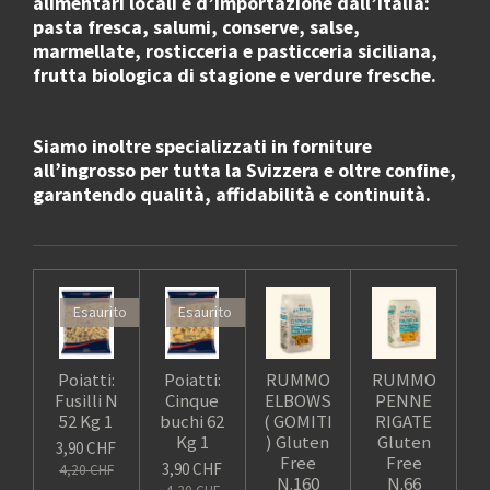
alimentari locali e d’importazione dall’Italia
:
pasta fresca, salumi, conserve, salse,
marmellate, rosticceria e pasticceria siciliana,
frutta biologica di stagione e verdure fresche.
Siamo inoltre specializzati in
forniture
all’ingrosso
per
tutta la Svizzera e oltre confine
,
garantendo qualità, affidabilità e continuità.
Esaurito
Esaurito
Poiatti:
Poiatti:
RUMMO
RUMMO
Fusilli N
Cinque
ELBOWS
PENNE
52 Kg 1
buchi 62
( GOMITI
RIGATE
Kg 1
) Gluten
Gluten
3,90 CHF
Free
Free
3,90 CHF
4,20 CHF
N.160
N.66