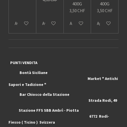
4,30 CHF
400G
400G
3,50 CHF
3,50 CHF
Avvisami quando disponibile
Avvisami quando disponibile
Aggiungi al carrello
Aggiungi al carrel
PUNTI VENDITA
Bontà Siciliane
Market " Antichi
Sapori e Tadizione "
Bar Chiosco della Stazione
Strada Rodi, 49
Stazione FFS SBB Ambrì - Piotta
6772 Rodi-
Fiesso ( Ticino ) Svizzera