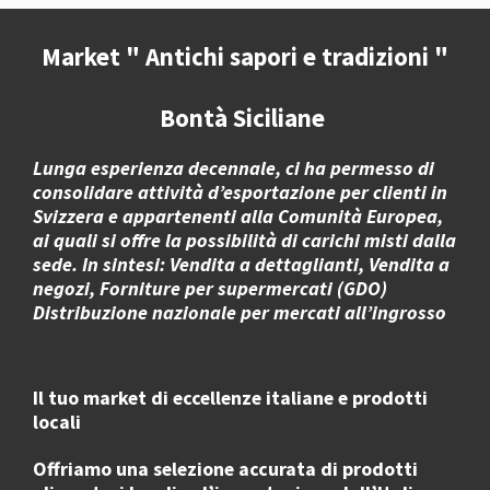
i
i
i
i
d
d
d
d
i
i
i
i
Market " Antichi sapori e tradizioni "
Bontà Siciliane
Lunga esperienza decennale, ci ha permesso di
consolidare attività d’esportazione per clienti in
Svizzera e appartenenti alla Comunità Europea,
ai quali si offre la possibilità di carichi misti dalla
sede. In sintesi: Vendita a dettaglianti, Vendita a
negozi, Forniture per supermercati (GDO)
Distribuzione nazionale per mercati all’ingrosso
Il tuo market di eccellenze italiane e prodotti
locali
Offriamo una selezione accurata di
prodotti